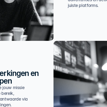
juiste platforms.
kingen en 
ppen
e jouw missie
 bereik,
lantwaarde via
ingen.