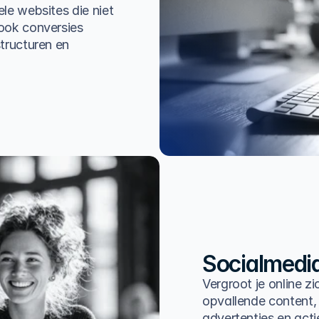
le websites die niet
ook conversies
tructuren en
Socialmedi
Vergroot je online z
opvallende content,
advertenties en act