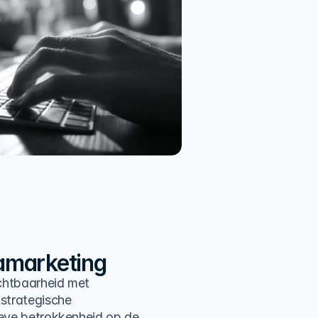
amarketing
ichtbaarheid met
 strategische
ieve betrokkenheid op de