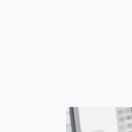
zame Groei op Lange Termijn
ere Online Aanwezigheid
onlijke Aanpak