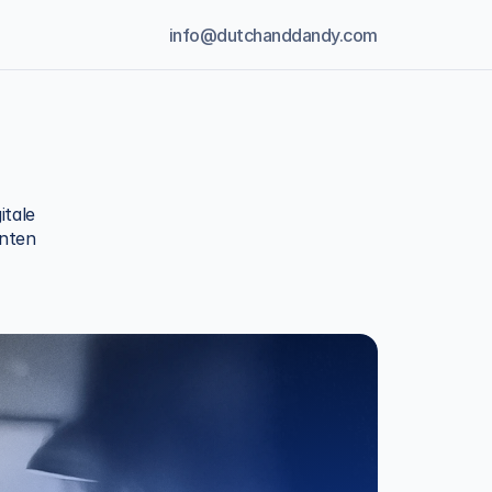
info@dutchanddandy.com
tale 
nten 